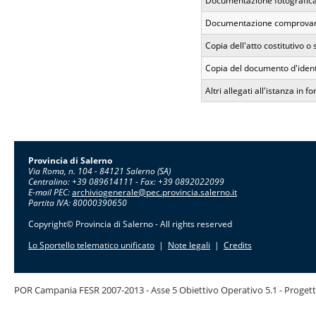
Documentazione fotografica 
Documentazione comprovante 
Copia dell'atto costitutivo o 
Copia del documento d'ident
Altri allegati all'istanza in f
Provincia di Salerno
Via Roma, n. 104 - 84121 Salerno (SA)
Centralino: +39 089614111 - Fax: +39 0892022099
E-mail PEC:
archiviogenerale@pec.provincia.salerno.it
Partita IVA: 80000390650
Copyright© Provincia di Salerno - All rights reserved
Lo Sportello telematico unificato
|
Note legali
|
Credits
POR Campania FESR 2007-2013 - Asse 5 Obiettivo Operativo 5.1 - Progett