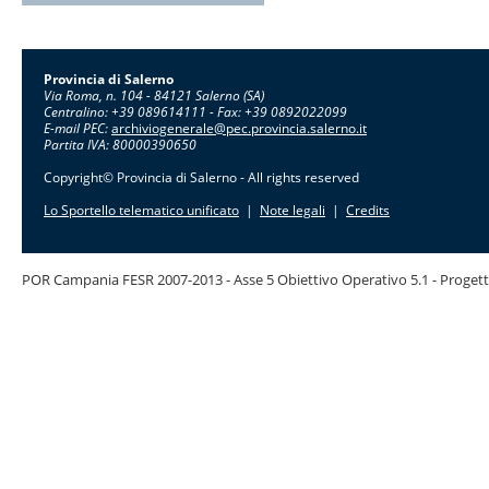
Provincia di Salerno
Via Roma, n. 104 - 84121 Salerno (SA)
Centralino: +39 089614111 - Fax: +39 0892022099
E-mail PEC:
archiviogenerale@pec.provincia.salerno.it
Partita IVA: 80000390650
Copyright© Provincia di Salerno - All rights reserved
Lo Sportello telematico unificato
|
Note legali
|
Credits
POR Campania FESR 2007-2013 - Asse 5 Obiettivo Operativo 5.1 - Progett