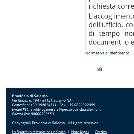
richiesta corre
L'accogliment
dell'ufficio, 
di tempo no
documenti o e
Normativa di riferimento
Provincia di Salerno
Via Roma, n. 104 - 84121 Salerno (SA)
Centralino: +39 089614111 - Fax: +39 0892022099
E-mail PEC:
archiviogenerale@pec.provincia.salerno.it
Partita IVA: 80000390650
Copyright© Provincia di Salerno - All rights reserved
Lo Sportello telematico unificato
|
Note legali
|
Credits