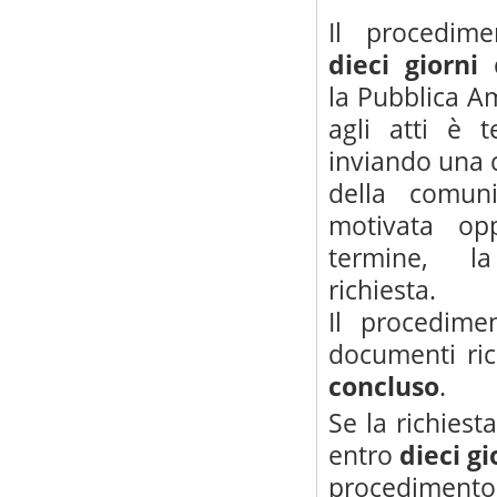
Il procedi
dieci giorni
q
la Pubblica Am
agli atti è 
inviando una c
della comuni
motivata opp
termine, l
richiest
Il procedime
documenti ri
concluso
.
Se la richiest
entro
dieci
gi
procedimento