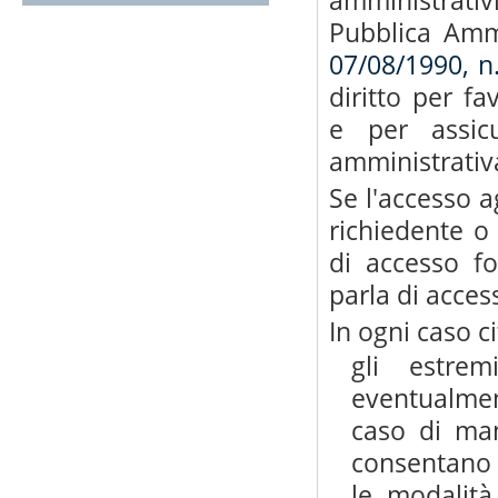
amministrat
Pubblica Amm
07/08/1990, n
diritto per fa
e per assicur
amministrativ
Se l'accesso ag
richiedente o 
di accesso fo
parla di acces
In ogni caso c
gli estre
eventualmen
caso di man
consentano l
le modalità 